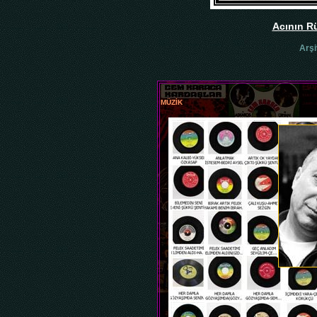
Acının R
Arşi
MÜZİK