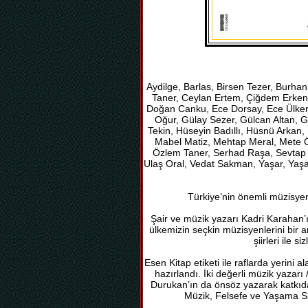
Aydilge, Barlas, Birsen Tezer, Bur
Taner, Ceylan Ertem, Çiğdem Erken
Doğan Canku, Ece Dorsay, Ece Ülker,
Oğur, Gülay Sezer, Gülcan Altan, 
Tekin, Hüseyin Badıllı, Hüsnü Arkan, 
Mabel Matiz, Mehtap Meral, Mete Ö
Özlem Taner, Serhad Raşa, Sevtap 
Ulaş Oral, Vedat Sakman, Yaşar, Yaşa
Türkiye’nin önemli müzisyenle
Şair ve müzik yazarı Kadri Karahan’ın h
ülkemizin seçkin müzisyenlerini bir ar
şiirleri ile s
Esen Kitap etiketi ile raflarda yerini ala
hazırlandı. İki değerli müzik yazarı
Durukan’ın da önsöz yazarak katkıd
Müzik, Felsefe ve Yaşama Sa