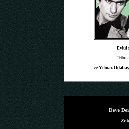
Eylül s
Tribut
ve
Yılmaz Odabaş
Deve D
Deve Derg
Zek