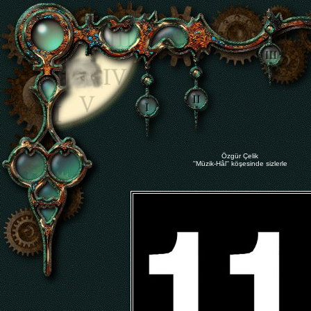
Özgür Çelik
''Müzik-Hâl'' köşesinde sizlerle