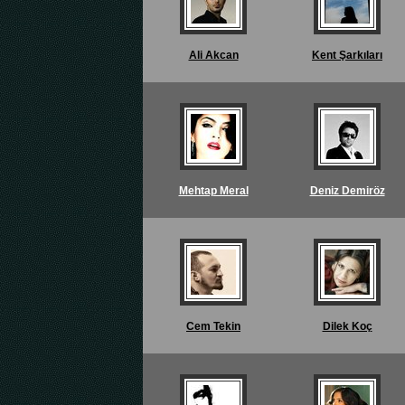
Ali Akcan
Kent Şarkıları
Mehtap Meral
Deniz Demiröz
Cem Tekin
Dilek Koç